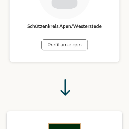
Schützenkreis Apen/Westerstede
Profil anzeigen
"