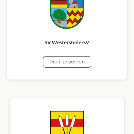
SV Westerstede e.V.
Profil anzeigen