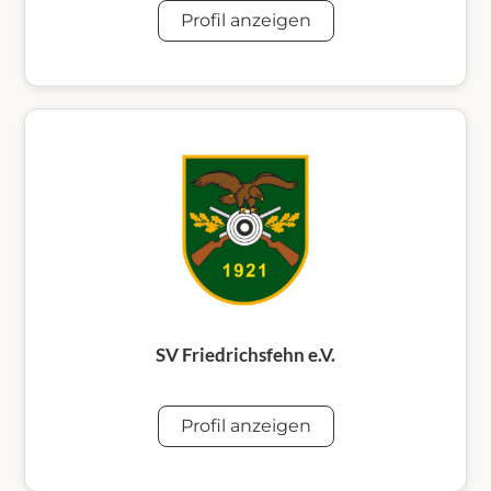
Profil anzeigen
SV Friedrichsfehn e.V.
Profil anzeigen