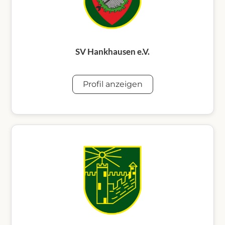
SV Hankhausen e.V.
Profil anzeigen