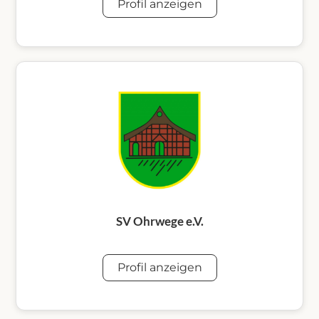
Profil anzeigen
SV Ohrwege e.V.
Profil anzeigen