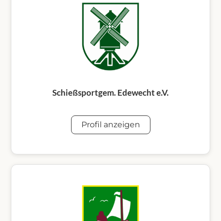
Schießsportgem. Edewecht e.V.
Profil anzeigen