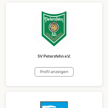
SV Petersfehn e.V.
Profil anzeigen