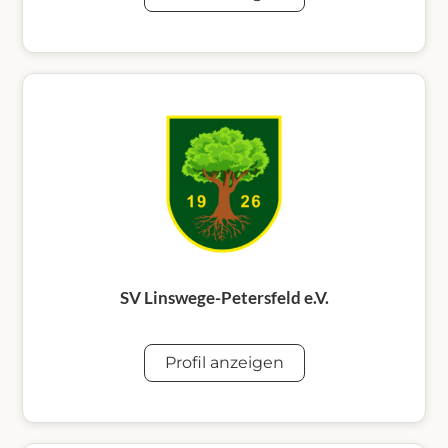
SV Linswege-Petersfeld e.V.
Profil anzeigen