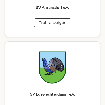
SV Ahrensdorf e.V.
Profil anzeigen
SV Edewechterdamm e.V.