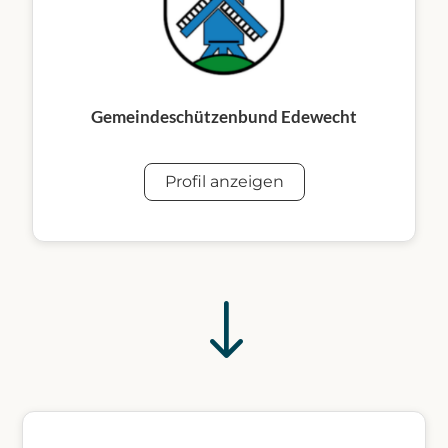
Gemeindeschützenbund Edewecht
Profil anzeigen
"