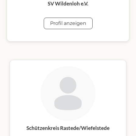
SV Wildenloh e.V.
Profil anzeigen
Schützenkreis Rastede/Wiefelstede