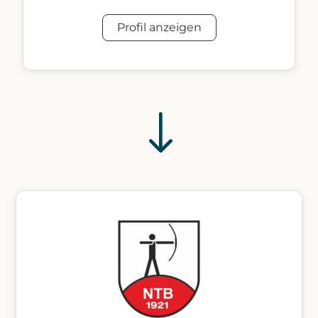
Profil anzeigen
"