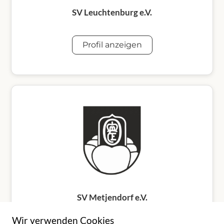
SV Leuchtenburg e.V.
Profil anzeigen
SV Metjendorf e.V.
Wir verwenden Cookies