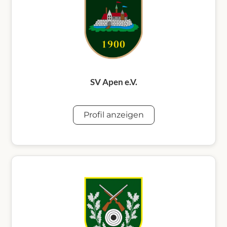
SV Apen e.V.
Profil anzeigen