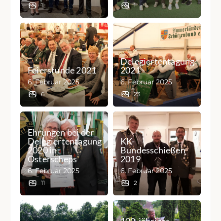
1
1
Delegiertentagung
Feierstunde 2021
2021
6. Februar 2025
6. Februar 2025
6
23
Ehrungen bei der
Delegiertentagung
KK-
2020 in
Bundesschießen
Osterscheps
2019
6. Februar 2025
6. Februar 2025
11
2