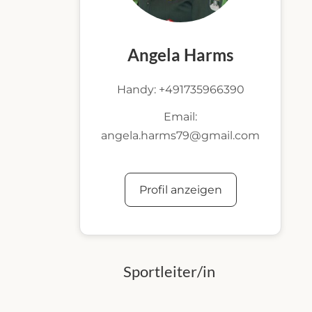
Angela Harms
Handy: +491735966390
Email:
angela.harms79@gmail.com
Profil anzeigen
Sportleiter/in