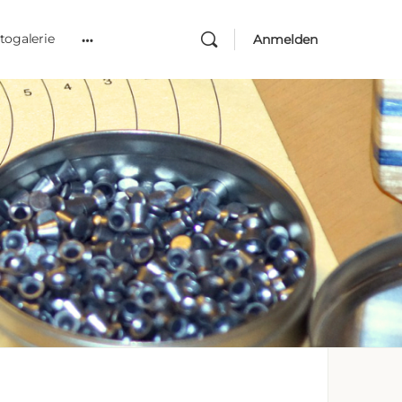
togalerie
Anmelden
More
options