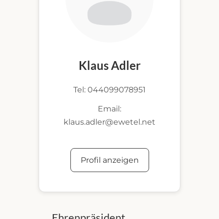
Klaus Adler
Tel: 044099078951
Email:
klaus.adler@ewetel.net
Profil anzeigen
Ehrenpräsident