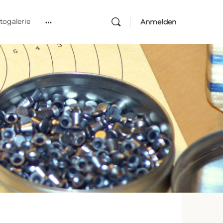
togalerie
Anmelden
More
options