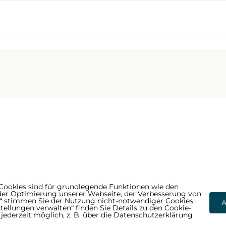
Cookies sind für grundlegende Funktionen wie den
der Optimierung unserer Webseite, der Verbesserung von
n“ stimmen Sie der Nutzung nicht-notwendiger Cookies
A
lite
Datenschutzerklärung
Impressum
stellungen verwalten“ finden Sie Details zu den Cookie-
ederzeit möglich, z. B. über die Datenschutzerklärung